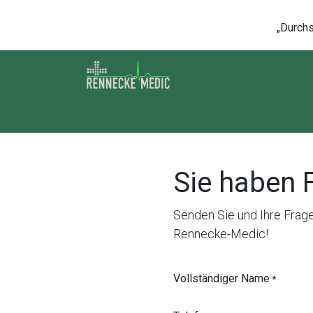
Zum Inhalt springen
„Durchsc
Shop
Kontakt
Kurse
Über u
Sie haben 
Senden Sie und Ihre Frag
Rennecke-Medic!
Vollständiger Name
*