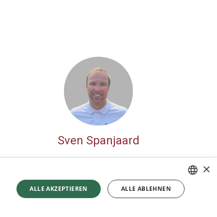
Sven Spanjaard
×
ALLE AKZEPTIEREN
ALLE ABLEHNEN
GERMAN
tzt durch
- Die #1
Open-Source-E-Commerce
ENGLISH